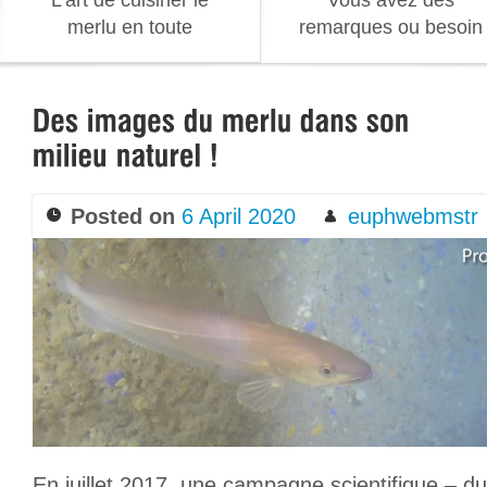
L’art de cuisiner le
Vous avez des
merlu en toute
remarques ou besoin
simplicité
d’information
Posted on
6 April 2020
euphwebmstr
En juillet 2017, une campagne scientifique – du