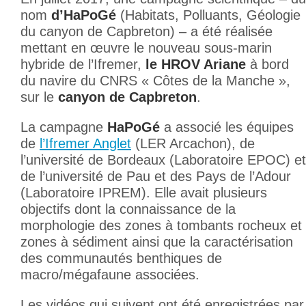
nom
d’HaPoGé
(Habitats, Polluants, Géologie
du canyon de Capbreton) – a été réalisée
mettant en œuvre le nouveau sous-marin
hybride de l’Ifremer,
le HROV Ariane
à bord
du navire du CNRS « Côtes de la Manche »,
sur le
canyon de Capbreton
.
La campagne
HaPoGé
a associé les équipes
de
l’Ifremer Anglet
(LER Arcachon), de
l’université de Bordeaux (Laboratoire EPOC) et
de l’université de Pau et des Pays de l’Adour
(Laboratoire IPREM). Elle avait plusieurs
objectifs dont la connaissance de la
morphologie des zones à tombants rocheux et
zones à sédiment ainsi que la caractérisation
des communautés benthiques de
macro/mégafaune associées.
Les vidéos qui suivent ont été enregistrées par